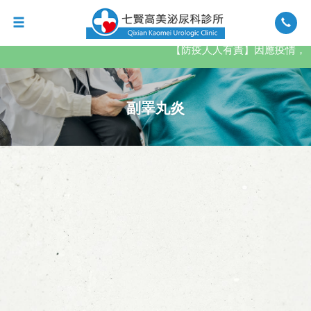
【防疫人人有責】因應疫情，
副睪丸炎