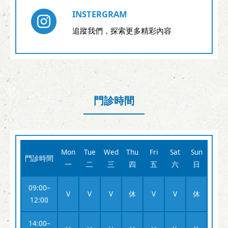
INSTERGRAM
追蹤我們，探索更多精彩內容
門診時間
Mon
Tue
Wed
Thu
Fri
Sat
Sun
門診時間
一
二
三
四
五
六
日
09:00–
V
V
V
休
V
V
休
12:00
14:00–