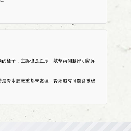
動的樣子，主訴也是血尿，敲擊兩側腰部明顯疼
若是腎水腫嚴重都未處理，腎細胞有可能會被破