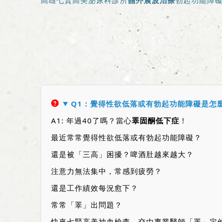
高雄七賢高美泌尿科診所
體外震波治療
勃起功能障
Q1：覺得性欲低落或有勃起功能障礙是怎
A1: 年過40了嗎？當心
睪固酮低下症
！
最近常常覺得性欲低落或有勃起功能障礙？
還是被「三高」困擾？啤酒肚越來越大？
注意力無法集中，常感到疲勞？
還是工作績效每況愈下？
常常「睪」出問題？
快來七賢高美抽血檢查，交由專業醫師「睪」定