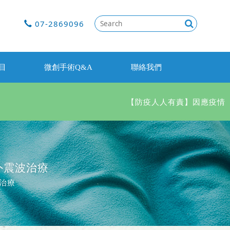
07-2869096
目
微創手術Q&A
聯絡我們
【防疫人人有責】因應疫情，進入
外震波治療
治療