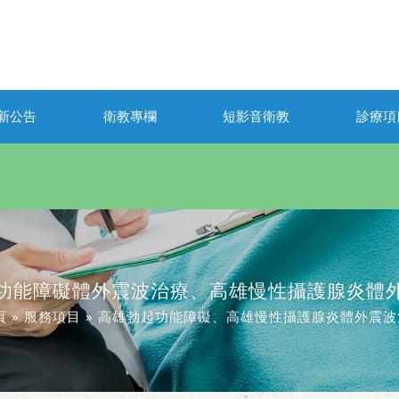
新公告
衛教專欄
短影音衛教
診療項
功能障礙體外震波治療、高雄慢性攝護腺炎體
頁
»
服務項目
»
高雄勃起功能障礙、高雄慢性攝護腺炎體外震波