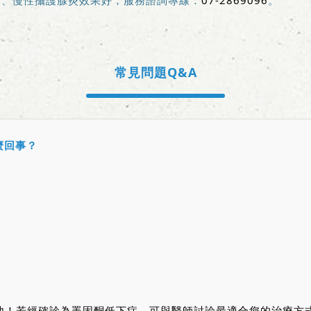
礙、慢性攝護腺炎效果好，服務諮詢專線：
07-2869096
。
常見問題Q&A
麼回事？
他！若經確診為睪固酮低下症，可與醫師討論最適合您的治療方