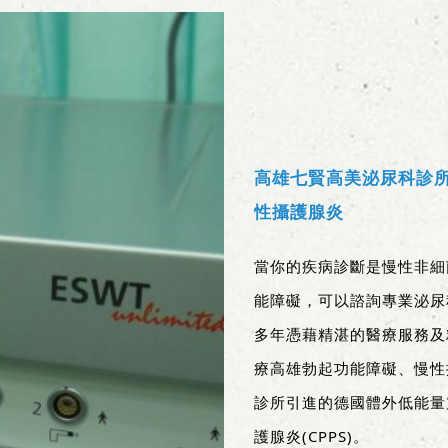
高雄七賢高美泌尿科診
性攝護腺炎
當你的疾病診斷是慢性非細
能障礙，可以諮詢專業泌尿
多年憑藉精湛的醫療服務及
療高雄勃起功能障礙、慢性
診所引進的德國體外低能量
護腺炎(CPPS)。