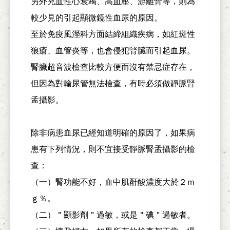
另外充血性心衰竭、高血壓、游離腎等，則為
較少見的引起顯微鏡性血尿的原因。
至於免疫風溼科方面結締組織疾病，如紅斑性
狼瘡、血管炎等，也會侵犯腎臟而引起血尿。
腎臟超音波檢查比較方便而沒有禁忌症存在，
但因為對輸尿管無法檢查，有時必須做靜脈腎
孟攝影。
除非病患血尿已經知道明確的原因了，如果病
患有下列情況，則不宜接受靜脈腎孟攝影的檢
查：
（一）腎功能不好，血中肌酐酸濃度大於２ｍ
ｇ％。
（二）＂顯影劑＂過敏，或是＂碘＂過敏者。